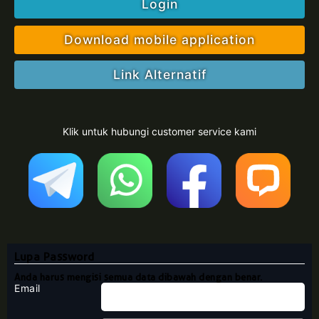
Login
Download mobile application
Link Alternatif
Klik untuk hubungi customer service kami
Lupa Password
Anda harus mengisi semua data dibawah dengan benar.
Email