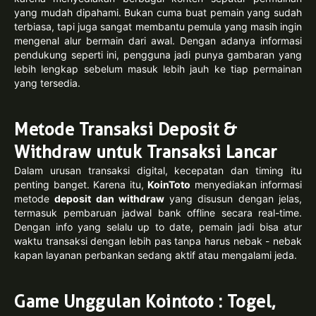
yang mudah dipahami. Bukan cuma buat pemain yang sudah
terbiasa, tapi juga sangat membantu pemula yang masih ingin
mengenal alur bermain dari awal. Dengan adanya informasi
pendukung seperti ini, pengguna jadi punya gambaran yang
lebih lengkap sebelum masuk lebih jauh ke tiap permainan
yang tersedia.
Metode Transaksi Deposit &
Withdraw untuk Transaksi Lancar
Dalam urusan transaksi digital, kecepatan dan timing itu
penting banget. Karena itu,
KoinToto
menyediakan informasi
metode
deposit dan withdraw
yang disusun dengan jelas,
termasuk pembaruan jadwal bank offline secara real-time.
Dengan info yang selalu up to date, pemain jadi bisa atur
waktu transaksi dengan lebih pas tanpa harus nebak - nebak
kapan layanan perbankan sedang aktif atau mengalami jeda.
Game Unggulan Kointoto : Togel,