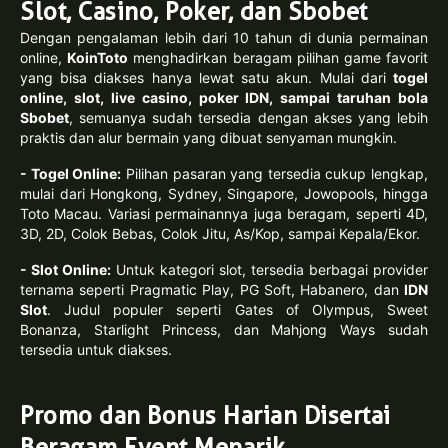
Slot, Casino, Poker, dan Sbobet
Dengan pengalaman lebih dari 10 tahun di dunia permainan
online,
KoinToto
menghadirkan beragam pilihan game favorit
yang bisa diakses hanya lewat satu akun. Mulai dari
togel
online, slot, live casino, poker IDN, sampai taruhan bola
Sbobet
, semuanya sudah tersedia dengan akses yang lebih
praktis dan alur bermain yang dibuat senyaman mungkin.
- Togel Online:
Pilihan pasaran yang tersedia cukup lengkap,
mulai dari Hongkong, Sydney, Singapore, Jowopools, hingga
Toto Macau. Variasi permainannya juga beragam, seperti 4D,
3D, 2D, Colok Bebas, Colok Jitu, As/Kop, sampai Kepala/Ekor.
- Slot Online:
Untuk kategori slot, tersedia berbagai provider
ternama seperti Pragmatic Play, PG Soft, Habanero, dan
IDN
Slot
. Judul populer seperti Gates of Olympus, Sweet
Bonanza, Starlight Princess, dan Mahjong Ways sudah
tersedia untuk diakses.
Promo dan Bonus Harian Disertai
Beragam Event Menarik