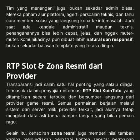
Tim yang menangani juga bukan sekadar admin biasa.
Mereka paham alur platform, ngerti persoalan teknis, dan tahu
cara memberi solusi yang langsung kena ke inti masalah. Jadi
saat ada kendala administratif maupun teknis,
penanganannya bisa lebih cepat, jelas, dan nggak muter-
muter. Komunikasinya pun dibuat lebih
natural dan responsif
,
bukan sekadar balasan template yang terasa dingin.
RTP Slot & Zona Resmi dari
Provider
Transparansi jadi salah satu hal penting yang selalu dijaga,
termasuk dalam penyajian informasi
RTP Slot KoinToto
yang
ditampilkan secara terbuka dan bersumber langsung dari
provider game resmi. Semua permainan berjalan melalui
sistem dan server milik provider terkait, jadi alurnya tetap
mengikuti data asli tanpa campur tangan yang bikin pemain
ragu.
Selain itu, kehadiran
zona resmi
juga memberi nilai tambah
karena menyediakan berbagai konten seputar permainan