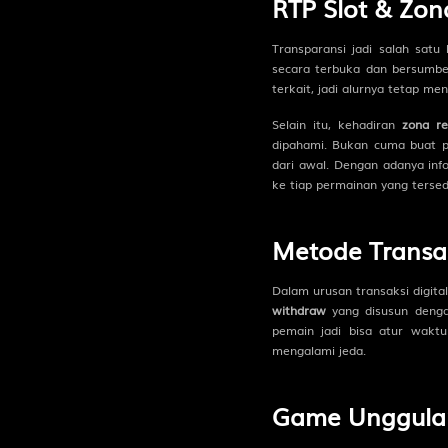
RTP Slot & Zon
Genoa vs Napoli
i
23/08 01:45AM
Transparansi jadi salah satu
H
Genoa
secara terbuka dan bersumber
terkait, jadi alurnya tetap me
W
Napoli
Selain itu, kehadiran
zona r
0.75
HDP
-0.75
-1.28
Odds
1.11
dipahami. Bukan cuma buat p
dari awal. Dengan adanya inf
PLAY
ke tiap permainan yang tersed
RCD Espa... vs Levante
i
16/08 22:00PM
Metode Transak
H
RCD Espanyol
Dalam urusan transaksi digital
W
Levante
withdraw
yang disusun dengan
pemain jadi bisa atur wakt
-0.50
HDP
0.50
1.05
Odds
-1.20
mengalami jeda.
PLAY
Game Unggulan 
Manchest... vs Bournemo...
i
23/08 21:00PM