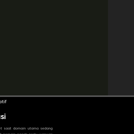
atif
si
bet saat domain utama sedang