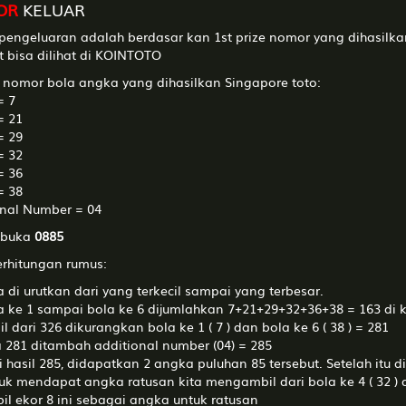
OR
KELUAR
engeluaran adalah berdasar kan 1st prize nomor yang dihasilka
t bisa dilihat di
KOINTOTO
 nomor bola angka yang dihasilkan Singapore toto:
= 7
= 21
= 29
= 32
= 36
= 38
onal Number = 04
 buka
0885
erhitungan rumus:
a di urutkan dari yang terkecil sampai yang terbesar.
a ke 1 sampai bola ke 6 dijumlahkan 7+21+29+32+36+38 = 163 di k
il dari 326 dikurangkan bola ke 1 ( 7 ) dan bola ke 6 ( 38 ) = 281
a 281 ditambah additional number (04) = 285
i hasil 285, didapatkan 2 angka puluhan 85 tersebut. Setelah itu 
uk mendapat angka ratusan kita mengambil dari bola ke 4 ( 32 ) di
il ekor 8 ini sebagai angka untuk ratusan