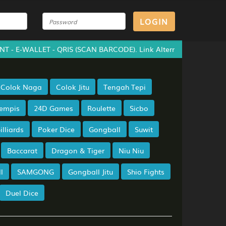
LOGIN
 - QRIS (SCAN BARCODE). Link Alternatif KOINTOTO : - https://
Colok Naga
Colok Jitu
Tengah Tepi
empis
24D Games
Roulette
Sicbo
illiards
Poker Dice
Gongball
Suwit
Baccarat
Dragon & Tiger
Niu Niu
l
SAMGONG
Gongball Jitu
Shio Fights
Duel Dice