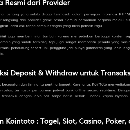
a Resmi dari Provider
 hal penting yang selalu dijaga, termasuk dalam penyajian informasi
RTP Sl
 langsung dari provider game resmi. Semua permainan berjalan melalui sis
ngikuti data asli tanpa campur tangan yang bikin pemain ragu.
esmi
juga memberi nilai tambah karena menyediakan berbagai konten se
emain yang sudah terbiasa, tapi juga sangat membantu pemula yang masih
ormasi pendukung seperti ini, pengguna jadi punya gambaran yang lebih len
ia.
si Deposit & Withdraw untuk Transaks
, kecepatan dan timing itu penting banget. Karena itu,
KoinToto
menyediakan
 jelas, termasuk pembaruan jadwal bank offline secara real-time. Dengan
u transaksi dengan lebih pas tanpa harus nebak - nebak kapan layanan 
Kointoto : Togel, Slot, Casino, Poker,