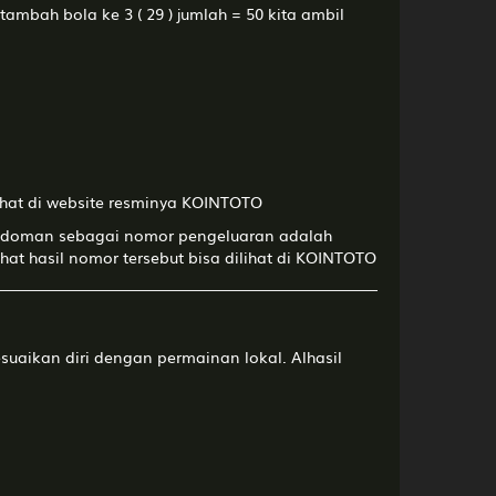
ambah bola ke 3 ( 29 ) jumlah = 50 kita ambil
ihat di website resminya
KOINTOTO
 pedoman sebagai nomor pengeluaran adalah
at hasil nomor tersebut bisa dilihat di
KOINTOTO
uaikan diri dengan permainan lokal. Alhasil