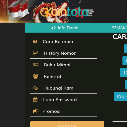
Nottingh... vs Leeds Un...
i
22/08 22:00PM
H
Nottingham Forest
KOINTOTO menghadirkan sistem DEPOSIT YANG SEMAKIN MUDAH Den
Info Terkini:
W
Leeds United
CAR
0.25
HDP
-0.25
1.00
Odds
-1.13
Cara Bermain
PLAY
History Nomor
Udinese vs Como
i
Buku Mimpi
22/08 23:30PM
1
Referral
H
Udinese
W
Como
Hubungi Kami
IDN 
0.50
HDP
-0.50
1.01
Odds
-1.14
Lupa Password
PLAY
Promosi
Hull Cit... vs Manchest...
i
22/08 19:30PM
DAFTAR