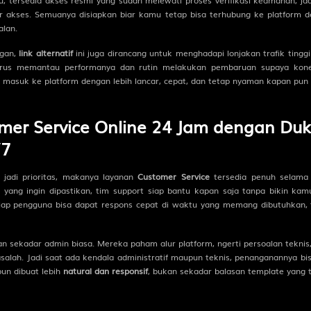
u, tersedia akses resmi yang sudah melewati proses verifikasi keamanan, j
lur akses. Semuanya disiapkan biar kamu tetap bisa terhubung ke platform d
alan.
ngan,
link alternatif
ini juga dirancang untuk menghadapi lonjakan trafik tinggi
terus memantau performanya dan rutin melakukan pembaruan supaya koneks
 masuk ke platform dengan lebih lancar, cepat, dan tetap nyaman kapan pun 
mer Service Online 24 Jam dengan Du
/7
jadi prioritas, makanya layanan
Customer Service
tersedia penuh selama 
l yang ingin dipastikan, tim support siap bantu kapan saja tanpa bikin kam
tiap pengguna bisa dapat respons cepat di waktu yang memang dibutuhkan,
 sekadar admin biasa. Mereka paham alur platform, ngerti persoalan teknis
salah. Jadi saat ada kendala administratif maupun teknis, penanganannya bisa
un dibuat lebih
natural dan responsif
, bukan sekadar balasan template yang t