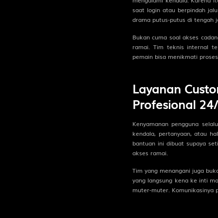
mengalami kendala. Karena it
PLAY
saat login atau berpindah ja
drama putus-putus di tengah j
Racing S... vs Villarre...
i
16/08 22:00PM
Bukan cuma soal akses cada
ramai. Tim teknis internal 
H
Racing Santander
pemain bisa menikmati proses
W
Villarreal
0.50
HDP
-0.50
-1.31
Odds
-1.13
Layanan Custo
Profesional 24
PLAY
Parma Ca... vs Cagliari
Kenyamanan pengguna selalu 
i
23/08 01:45AM
kendala, pertanyaan, atau ha
bantuan ini dibuat supaya se
H
Parma Calcio
akses ramai.
W
Cagliari
Tim yang menangani juga bukan
yang langsung kena ke inti ma
0.00
HDP
0.00
-1.16
Odds
1.02
muter-muter. Komunikasinya p
PLAY